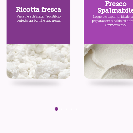
Fresco
Ricotta fresca
Spalmabil
Versatile e delicata: l’equilibrio
Leggero e saporito, ideale pe
perfetto tra bontà e leggerezza
preparazioni a caldo ed a fr
Cremosissimo!